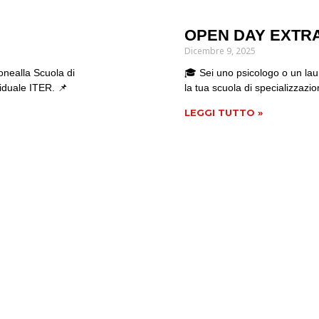
OPEN DAY EXTR
Dicembre 9, 2025
onealla Scuola di
🎓 Sei uno psicologo o un lau
viduale ITER. 📌
la tua scuola di specializzazi
LEGGI TUTTO »