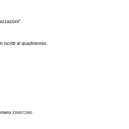
nizzazioni”
 iscritti al quadriennio.
numero
3398572965