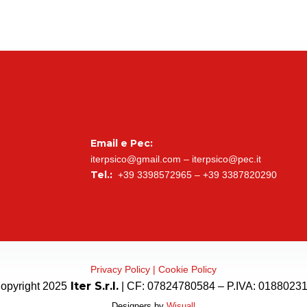
Email e Pec:
iterpsico@gmail.com – iterpsico@pec.it
Tel.:
+39 3398572965 – +39 3387820290
Privacy Policy |
Cookie Policy
Iter S.r.l.
opyright 2025
| CF: 07824780584 –
P.IVA: 0188023
Designers by
Wisuall