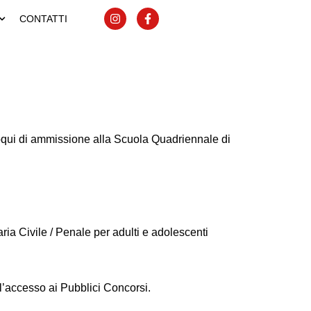
I
F
CONTATTI
n
a
s
c
t
e
a
b
g
o
r
o
a
k
m
-
f
lloqui di ammissione alla Scuola Quadriennale di
ria Civile / Penale per adulti e adolescenti
 l’accesso ai Pubblici Concorsi.